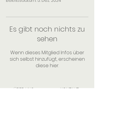
Beitrittsdatum: 5. Dez. 2024
Es gibt noch nichts zu
sehen
Wenn dieses Mitglied Infos über
sich selbst hinzufügt, erscheinen
diese hier.
ÜBER UNS
KONTAKT
JOBS
GESCHENKKARTE
DATENSCHUTZ
IMPRESSUM
KUNDEN WERBEN KUNDEN