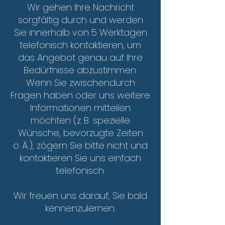
Wir gehen Ihre Nachricht
sorgfältig durch und werden
Sie innerhalb von 5 Werktagen
telefonisch kontaktieren, um
das Angebot genau auf Ihre
Bedürfnisse abzustimmen.
Wenn Sie zwischendurch
Fragen haben oder uns weitere
Informationen mitteilen
möchten (z. B. spezielle
Wünsche, bevorzugte Zeiten
o. Ä.), zögern Sie bitte nicht und
kontaktieren Sie uns einfach
telefonisch.
Wir freuen uns darauf, Sie bald
kennenzulernen.