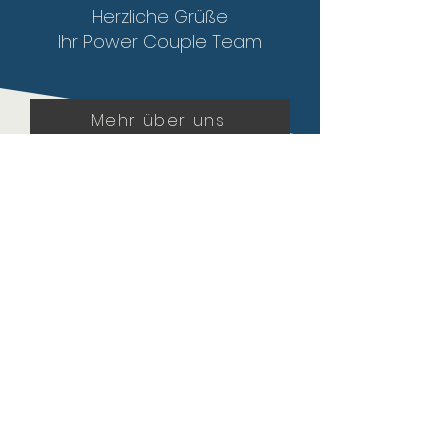
Herzliche Grüße
Ihr Power Couple Team
Mehr über uns
ÜBER UNS
KONTAKT
JOBS
GESCHENKKARTE
DATENSCHUTZ
IMPRESSUM
KUNDEN WERBEN KUNDEN
Telefonnummer: +4917652602141