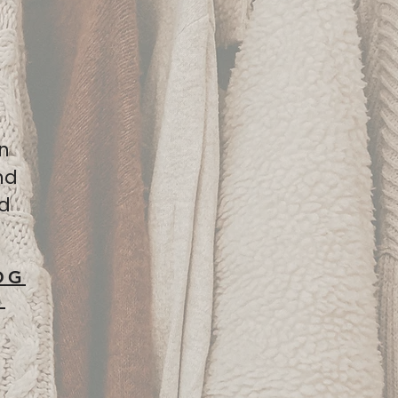
In
nd
nd
OG
G