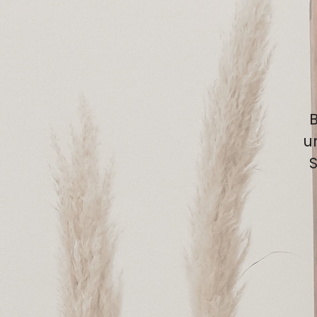
B
u
S