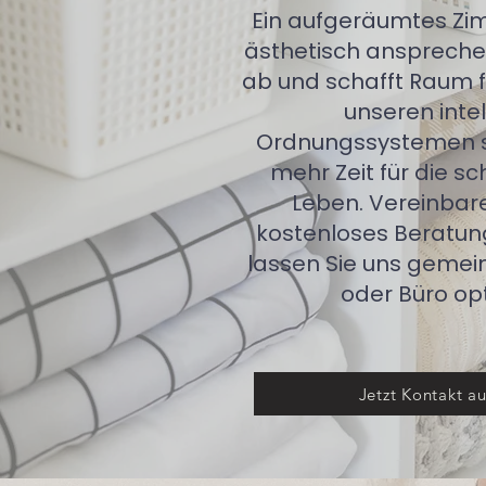
Ein aufgeräumtes Zim
ästhetisch ansprechen
ab und schafft Raum f
unseren inte
Ordnungssystemen sc
mehr Zeit für die s
Leben. Vereinbaren
kostenloses Beratu
lassen Sie uns gemei
oder Büro op
Jetzt Kontakt a