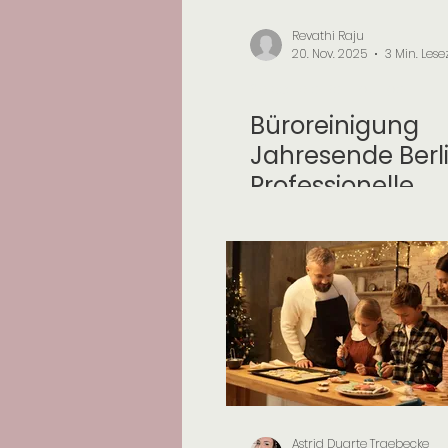
Revathi Raju
20. Nov. 2025
3 Min. Lese
Saisonale Reinigungen
Büroreinigung
Jahresende Berl
Professionelle
Jahresend-Rein
& Winterputz für
und Praxis!
Astrid Duarte Traebecke