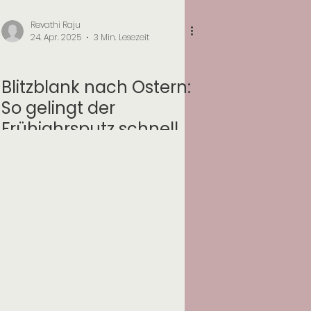
Revathi Raju
24. Apr. 2025
3 Min. Lesezeit
Saisonale Reinigungen
Blitzblank nach Ostern:
So gelingt der
Frühjahrsputz schnell &
mit Profi-Tipps!