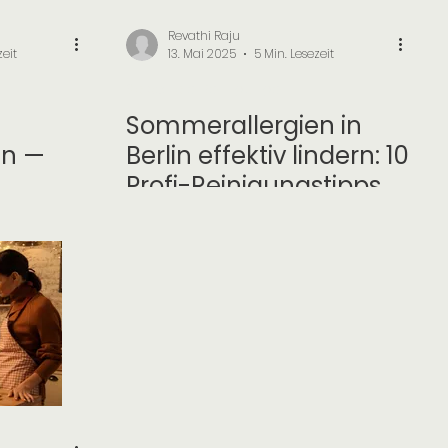
Revathi Raju
zeit
13. Mai 2025
5 Min. Lesezeit
Saisonale Reinigungen
Sommerallergien in
in —
Berlin effektiv lindern: 10
Profi-Reinigungstipps
igung
gegen Pollen & Staub!
 Firmen