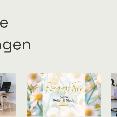
le
ngen