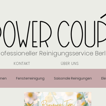
rofessioneller Reinigungsservice Berl
KONTAKT
ÜBER UNS
emen
Fensterreinigung
Saisonale Reinigungen
El