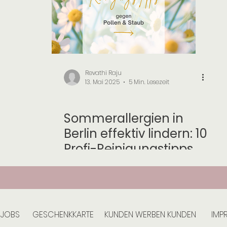
Revathi Raju
13. Mai 2025
5 Min. Lesezeit
Saisonale Reinigungen
Sommerallergien in
Berlin effektiv lindern: 10
Profi-Reinigungstipps
gegen Pollen & Staub!
JOBS
GESCHENKKARTE
KUNDEN WERBEN KUNDEN
IMP